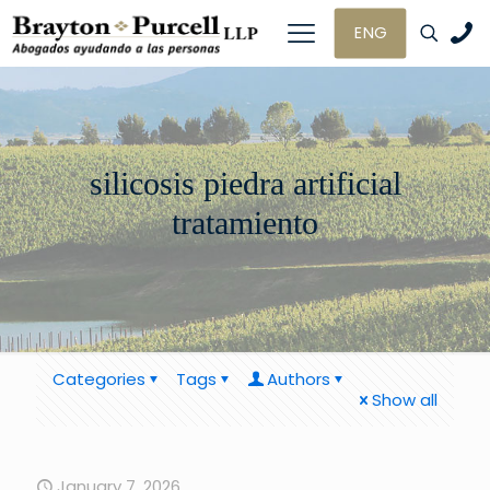
ENG
silicosis piedra artificial
tratamiento
Categories
Tags
Authors
Show all
January 7, 2026