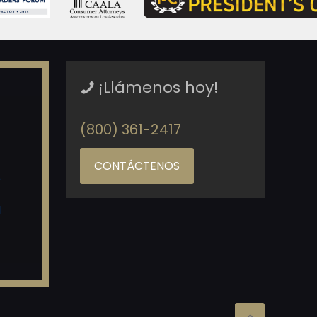
¡Llámenos hoy!
(800) 361-2417
CONTÁCTENOS
o
d