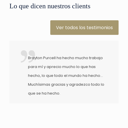
Lo que dicen nuestros clients
Ver todos los testimonios
rabajo
Solo quería agradecerles mucho por
as
todo el trabajo que han hecho por
cho...
nosotros. Esto me ha permitido ayudar
todo lo
muchísimo a mi hija... Esto me permitió
comprarle su primera casa, también
guardar un bono de ahorro y comenzar
una pequeña anualidad para ella. No
habría podido hacer nada de esto si no