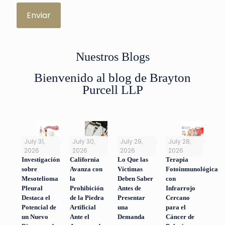
Enviar
Nuestros Blogs
Bienvenido al blog de Brayton
Purcell LLP
July 31,
July 30,
July 29,
July 28,
2026
2026
2026
2026
Investigación
California
Lo Que las
Terapia
sobre
Avanza con
Víctimas
Fotoinmunológica
Mesotelioma
la
Deben Saber
con
Pleural
Prohibición
Antes de
Infrarrojo
Destaca el
de la Piedra
Presentar
Cercano
Potencial de
Artificial
una
para el
un Nuevo
Ante el
Demanda
Cáncer de