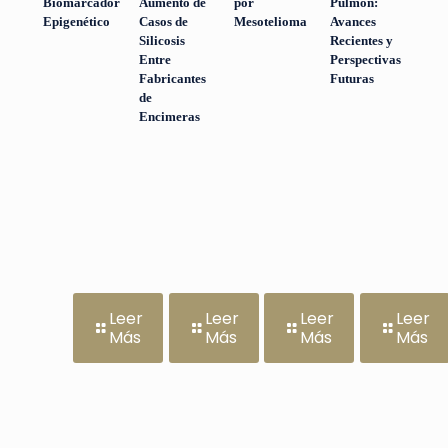
Biomarcador
Aumento de
por
Pulmón:
Epigenético
Casos de
Mesotelioma
Avances
Silicosis
Recientes y
Entre
Perspectivas
Fabricantes
Futuras
de
Encimeras
Leer
Leer
Leer
Leer
Más
Más
Más
Más