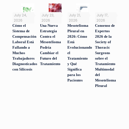
July 24,
July 23,
July 21,
July 17,
2026
2026
2026
2026
Cómo el
Una Nueva
Mesotelioma
Consenso de
Sistema de
Estrategia
Pleural en
Expertos
Compensación
Contra el
2026: Cómo
2026 de la
Laboral Está
Mesotelioma
Está
Society of
Fallando a
Podría
Evolucionando
Thoracic
Muchos
Cambiar el
el
Surgeons
Trabajadores
Futuro del
Tratamiento
sobre el
Diagnosticados
Tratamiento
y Qué
Tratamiento
con Silicosis
Significa
Multimodal
para los
del
Pacientes
Mesotelioma
Pleural