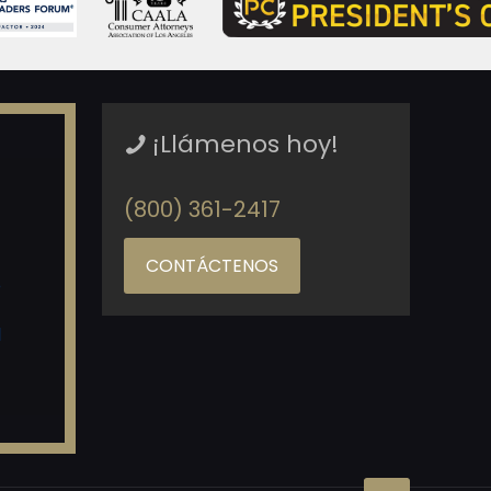
¡Llámenos hoy!
(800) 361-2417
CONTÁCTENOS
o
d