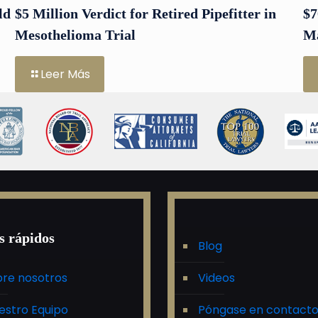
ld
$5 Million Verdict for Retired Pipefitter in
$7
Mesothelioma Trial
Ma
Leer Más
s rápidos
Blog
re nosotros
Videos
estro Equipo
Póngase en contact