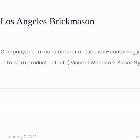
d Los Angeles Brickmason
m Company, Inc., a manufacturer of asbestos-containing 
ure to warn product defect. ( Vincent Monaco v. Kaiser G
January 7, 2022
Jan