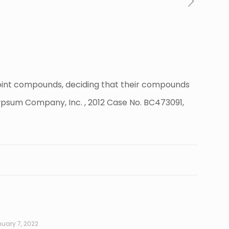
joint compounds, deciding that their compounds
ypsum Company, Inc. , 2012 Case No. BC473091,
uary 7, 2022