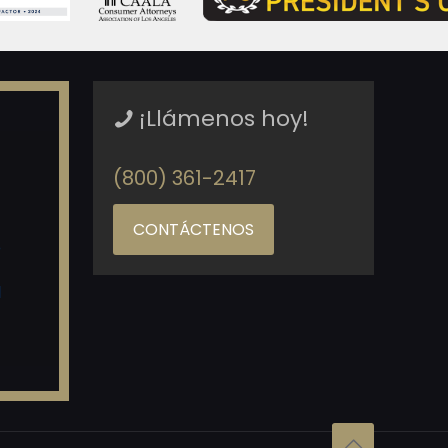
¡Llámenos hoy!
(800) 361-2417
CONTÁCTENOS
o
d