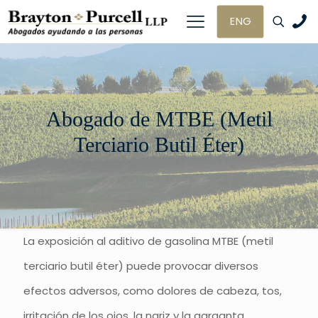
ENG
Abogado de MTBE (Metil
Terciario Butil Éter)
La exposición al aditivo de gasolina MTBE (metil
terciario butil éter) puede provocar diversos
efectos adversos, como dolores de cabeza, tos,
irritación de los ojos, la nariz y la garganta,