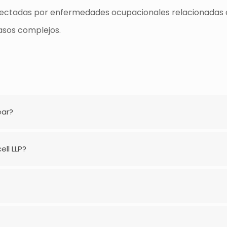
ctadas por enfermedades ocupacionales relacionadas con l
asos complejos.
ear?
ll LLP?