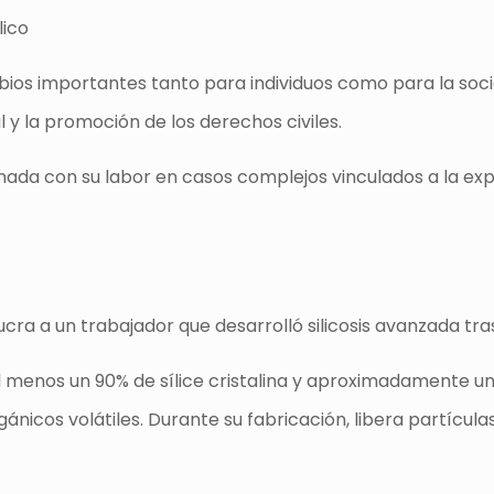
lico
bios importantes tanto para individuos como para la socied
 y la promoción de los derechos civiles.
ada con su labor en casos complejos vinculados a la exposic
ra a un trabajador que desarrolló silicosis avanzada tras 
ne al menos un 90% de sílice cristalina y aproximadamente u
ánicos volátiles. Durante su fabricación, libera partícul