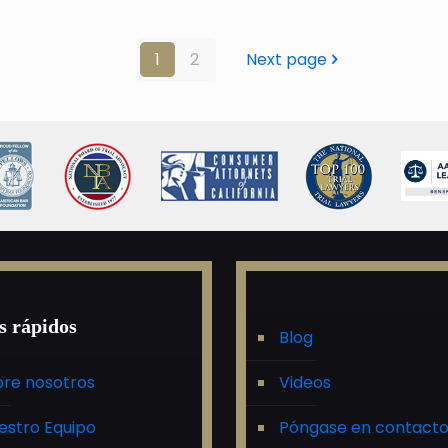
1
2
Next page
s rápidos
Blog
re nosotros
Videos
estro Equipo
Póngase en contact