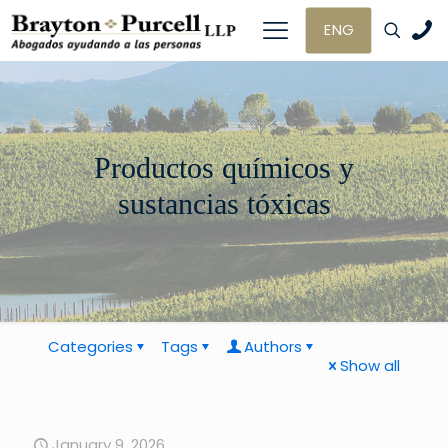
ENG
Productos químicos y
sustancias tóxicas
Categories
Tags
Authors
Show all
January 9, 2026