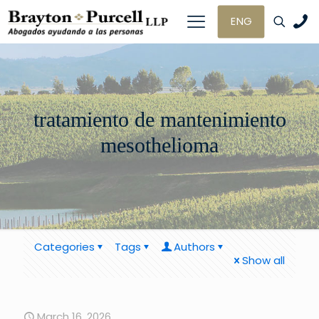
ENG
tratamiento de mantenimiento
mesothelioma
Categories
Tags
Authors
Show all
March 16, 2026