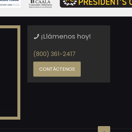
¡Llámenos hoy!
(800) 361-2417
CONTÁCTENOS
o
d