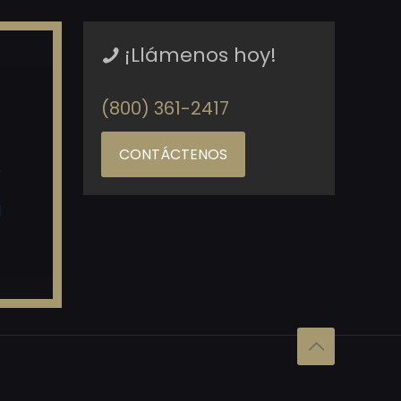
¡Llámenos hoy!
(800) 361-2417
CONTÁCTENOS
o
d