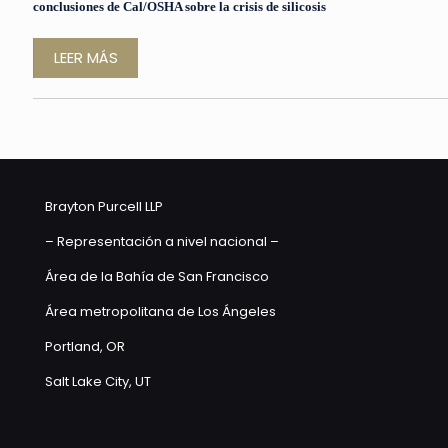
conclusiones de Cal/OSHA sobre la crisis de silicosis
LEER MÁS
Brayton Purcell LLP
– Representación a nivel nacional –
Área de la Bahía de San Francisco
Área metropolitana de Los Ángeles
Portland, OR
Salt Lake City, UT