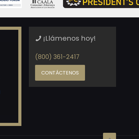
¡Llámenos hoy!
(800) 361-2417
CONTÁCTENOS
o
d