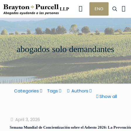
ENG
abogados solo demandantes
Categories
Tags
Authors
Show all
April 3, 2026
Semana Mundial de Concientización sobre el Asbesto 2026: La Prevenció